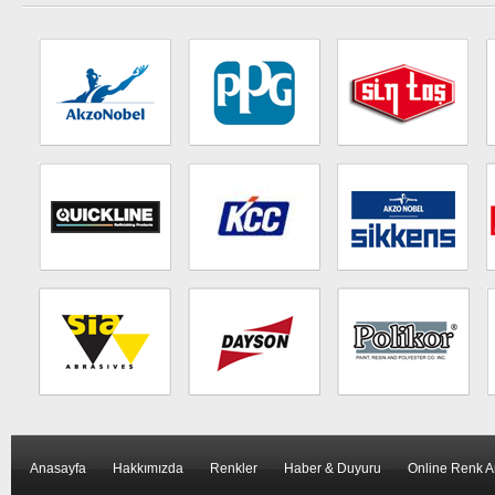
Anasayfa
Hakkımızda
Renkler
Haber & Duyuru
Online Renk 