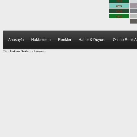
6026
6027
6028
6029
Anasayfa
Hakkımızda
Renkler
Haber & Duyuru
Online Renk 
Tüm Hakları Saklıdır -
Heweso