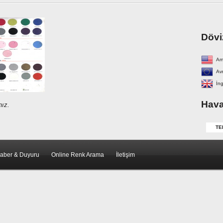
Dövi
Am
Avr
İng
Hava
nız.
TE
aber & Duyuru
Online Renk Arama
İletişim