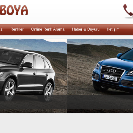
iz
Renkler
Online Renk Arama
Haber & Duyuru
İletişim