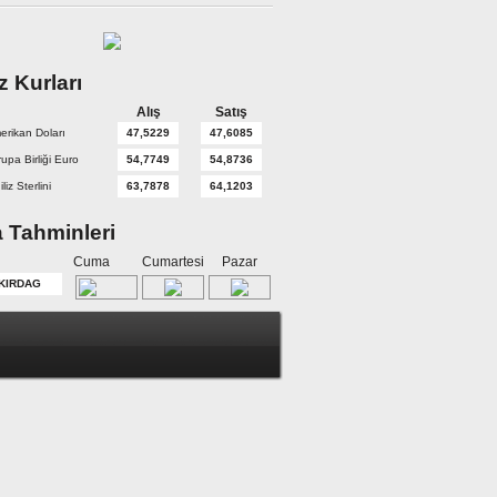
z Kurları
Alış
Satış
erikan Doları
47,5229
47,6085
upa Birliği Euro
54,7749
54,8736
iliz Sterlini
63,7878
64,1203
 Tahminleri
Cuma
Cumartesi
Pazar
KIRDAG