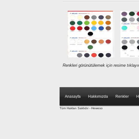
Renkleri görünütülemek için resime tıklayı
Anasayfa
Hakkımızda
Renkler
H
Tüm Hakları Saklıdır -
Heweso