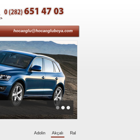
hocaoglu@hocaogluboya.com
Adolin
Akçalı
Ral